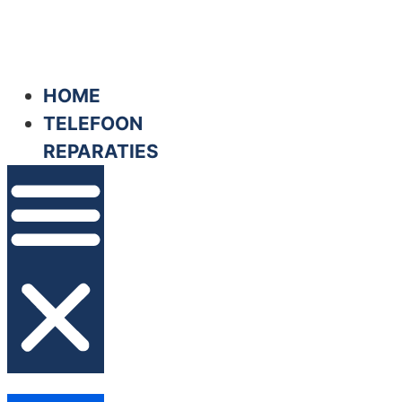
Ga
naar
de
HOME
inhoud
TELEFOON
REPARATIES