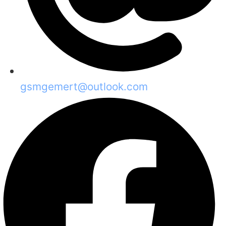
gsmgemert@outlook.com