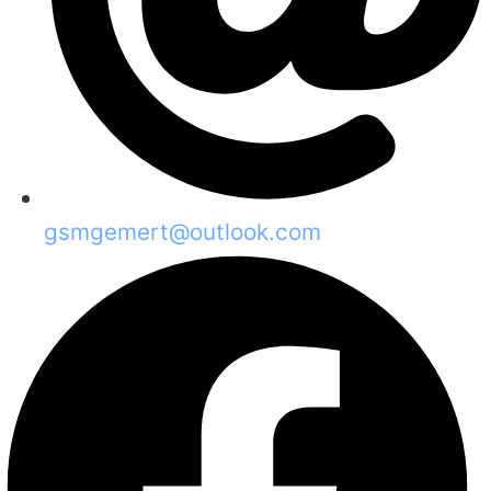
gsmgemert@outlook.com