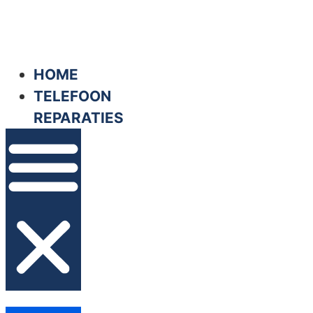
Ga
naar
de
HOME
inhoud
TELEFOON
REPARATIES