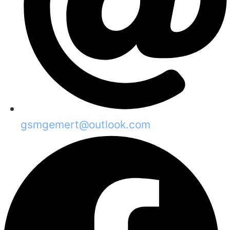
gsmgemert@outlook.com