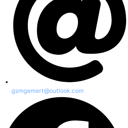
gsmgemert@outlook.com