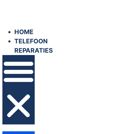
Ga
naar
de
HOME
inhoud
TELEFOON
REPARATIES