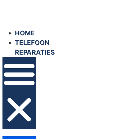
Ga
naar
de
HOME
inhoud
TELEFOON
REPARATIES